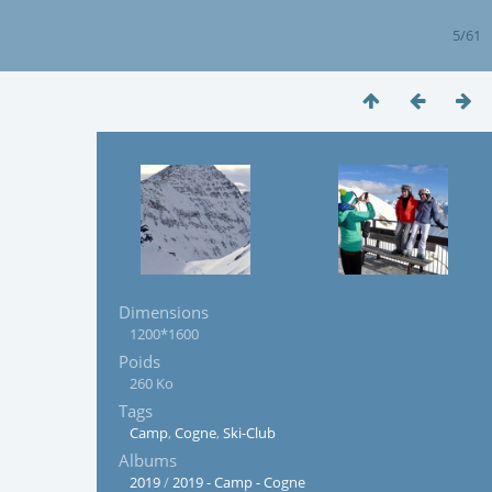
5/61
Dimensions
1200*1600
Poids
260 Ko
Tags
Camp
,
Cogne
,
Ski-Club
Albums
2019
/
2019 - Camp - Cogne