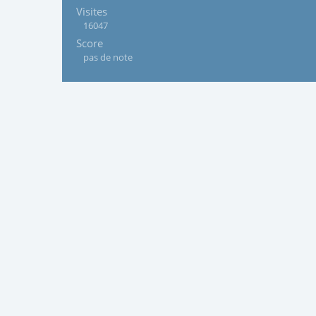
Visites
16047
Score
pas de note