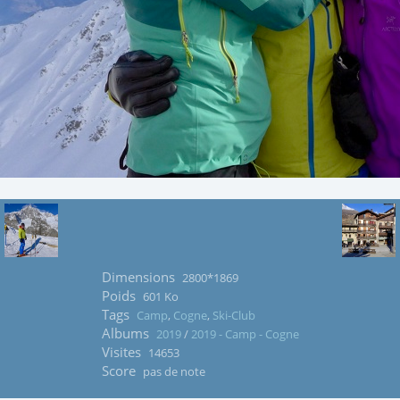
Dimensions
2800*1869
Poids
601 Ko
Tags
Camp
,
Cogne
,
Ski-Club
Albums
2019
/
2019 - Camp - Cogne
Visites
14653
Score
pas de note