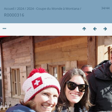
34/44
Accueil
/
2024
/
2024 - Coupe du Monde à Montana
/
R0000316