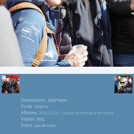
Dimensions
6000*4000
Poids
4348 Ko
Albums
2024
/
2024 - Coupe du Monde à Montana
Visites
5892
Score
pas de note