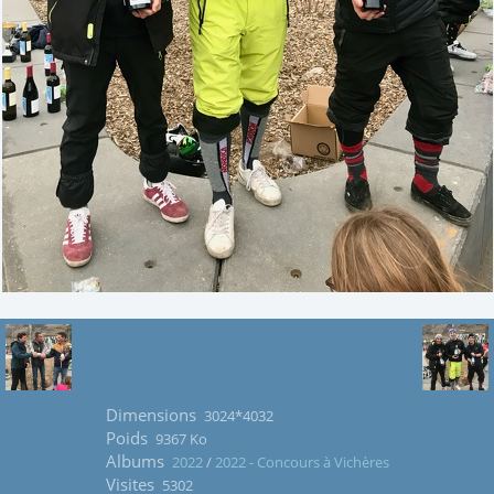
Dimensions
3024*4032
Poids
9367 Ko
Albums
2022
/
2022 - Concours à Vichères
Visites
5302