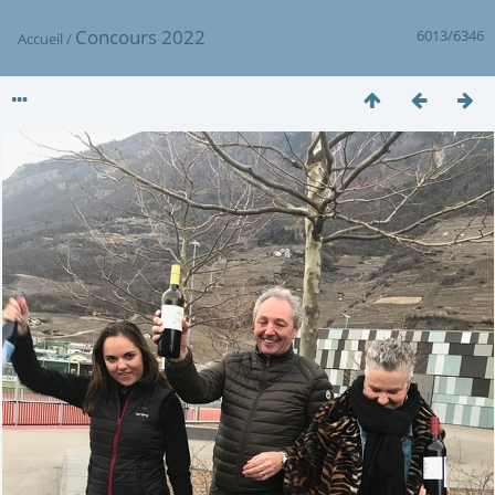
Concours 2022
6013/6346
Accueil
/