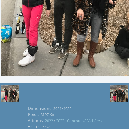
Dimensions
3024*4032
Poids
8197 Ko
Albums
2022
/
2022 - Concours à Vichères
Visites
5328