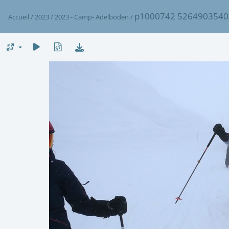
p1000742 5264903540
Accueil
/
2023
/
2023 - Camp- Adelboden
/