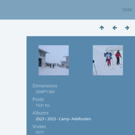
15/54
Dimensions
2048*1366
Poids
1631 Ko
Albums
2023
/
2023 - Camp- Adelboden
Visites
5571